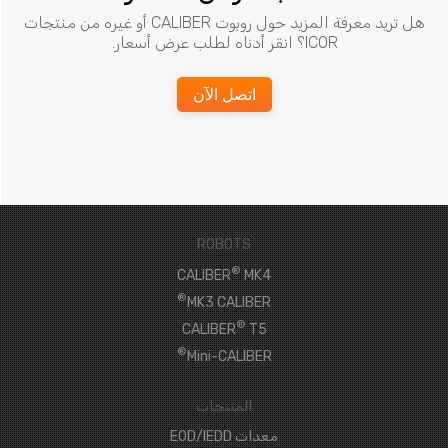
هل تريد معرفة المزيد حول روبوت CALIBER أو غيره من منتجات
ICOR؟ انقر أدناه لطلب عرض أسعار.
اتصل الآن
ROBOTS
®
CALIBER
MK4
®
MK3 CALIBER
®
CALIBER
T5
®
Mini-CALIBER
المنتجات
معدات EOD/IEDD