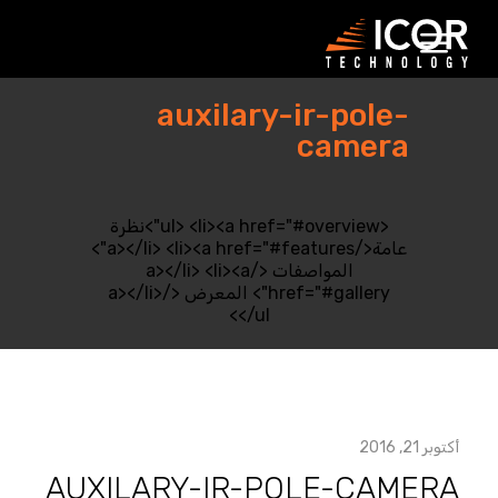
جاهل
ذا
لمحتوى
auxilary-ir-pole-
camera
<ul> <li><a href="#overview">نظرة
عامة</a></li> <li><a href="#features">
المواصفات </a></li> <li><a
href="#gallery"> المعرض </a></li>
</ul>
أكتوبر 21, 2016
AUXILARY-IR-POLE-CAMERA