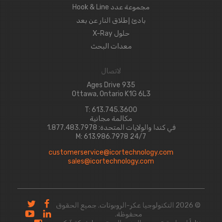
مجموعة عدد Hook & Line
بادئ إطلاق النار عن بعد
حلول X-Ray
معدات البحث
لاتصال
935 Ages Drive
Ottawa, Ontario K1G 6L3
T: 613.745.3600
مكالمة مجانية
في كندا والولايات المتحدة: 1.877.483.7978
24/7 M: 613.986.7978
customerservice@icortechnology.com
sales@icortechnology.com
© 2026 التكنولوجيا عكر-الروبوتات. جميع الحقوق
محفوظة.