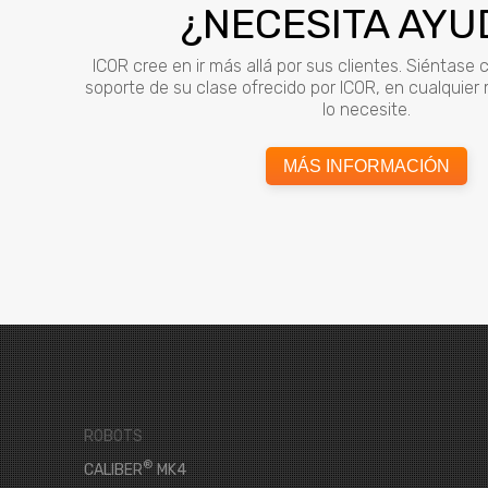
¿NECESITA AYU
ICOR cree en ir más allá por sus clientes. Siéntase
soporte de su clase ofrecido por ICOR, en cualquie
lo necesite.
MÁS INFORMACIÓN
ROBOTS
®
CALIBER
MK4