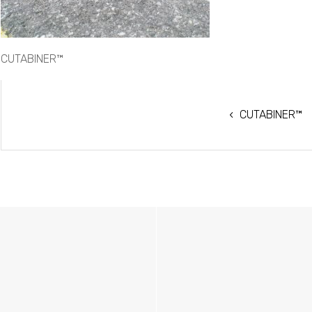
CUTABINER™
NAVEGACIÓN
CUTABINER™
DE
ENTRADAS