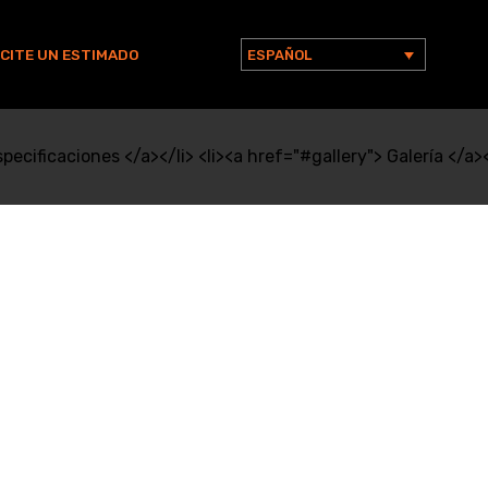
ICITE UN ESTIMADO
ESPAÑOL
Buscar:
ecificaciones </a></li> <li><a href="#gallery"> Galería </a><