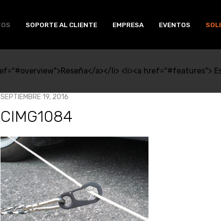
TOS
SOPORTE AL CLIENTE
EMPRESA
EVENTOS
SOL
ref="#overview">Reseña</a></li> <li><a href="#features"> Esp
SEPTIEMBRE 19, 2016
CIMG1084
cimg1084