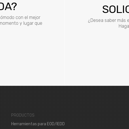
DA?
SOLI
 cómodo con el mejor
¿Desea saber más e
r momento y lugar que
Haga 
PRODUCTOS
Herramientas para EOD/IEDD