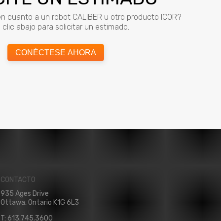
n cuanto a un robot CALIBER u otro producto ICOR?
clic abajo para solicitar un estimado.
CONÉCTESE AHORA
CONTACTO
935 Ages Drive
Ottawa, Ontario K1G 6L3
T: 613.745.3600