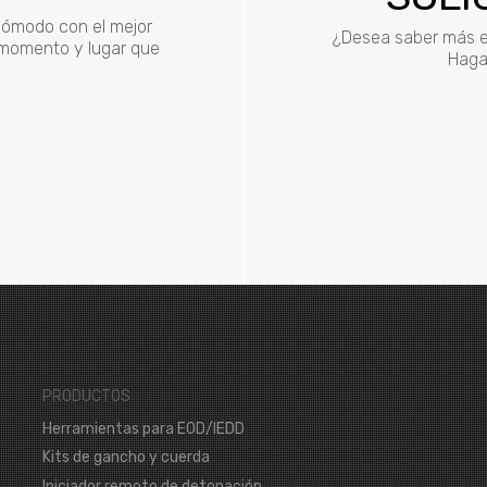
 cómodo con el mejor
¿Desea saber más e
r momento y lugar que
Haga 
PRODUCTOS
Herramientas para EOD/IEDD
Kits de gancho y cuerda
Iniciador remoto de detonación