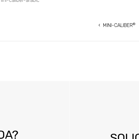
ini-caliber-arabic
NAVEGACIÓN
®
DE
MINI-CALIBER
ENTRADAS
DA?
SOLI