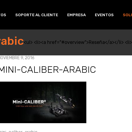
TOS
SOPORTE AL CLIENTE
EMPRESA
EVENTOS
SOL
rabic
<ul> <li><a href="#overview">Reseña</a></li> <li>
OVIEMBRE 9, 2016
MINI-CALIBER-ARABIC
ini-
aliber-
rabic