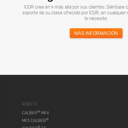
ICOR cree en ir más allá por sus clientes. Siéntase
soporte de su clase ofrecido por ICOR, en cualquie
lo necesite.
MÁS INFORMACIÓN
ROBOTS
®
CALIBER
MK4
®
MK3 CALIBER
®