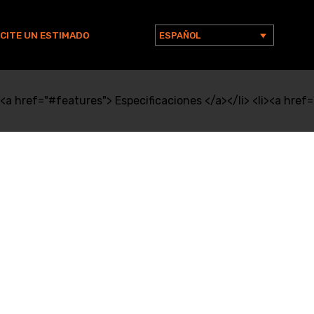
ICITE UN ESTIMADO
ESPAÑOL
Buscar:
<a href="#features"> Especificaciones </a></li> <li><a href="