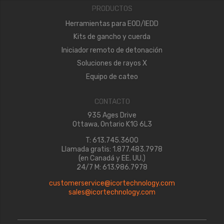
PRODUCTOS
Herramientas para EOD/IEDD
Kits de gancho y cuerda
Iniciador remoto de detonación
Soluciones de rayos X
Equipo de cateo
CONTACTO
935 Ages Drive
Ottawa, Ontario K1G 6L3
T: 613.745.3600
Llamada gratis: 1.877.483.7978
(en Canadá y EE. UU.)
24/7 M: 613.986.7978
customerservice@icortechnology.com
sales@icortechnology.com