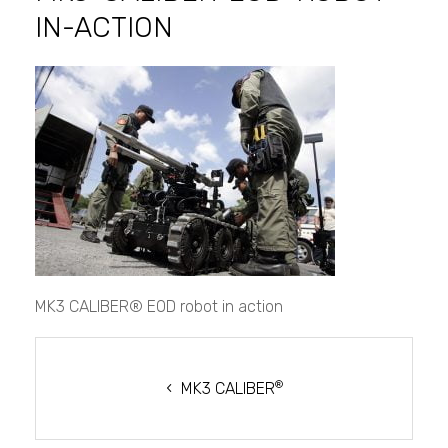
IN-ACTION
mk3-
caliber-
eod-
robot-
in-
action
MK3 CALIBER® EOD robot in action
NAVEGACIÓN
DE
®
MK3 CALIBER
ENTRADAS