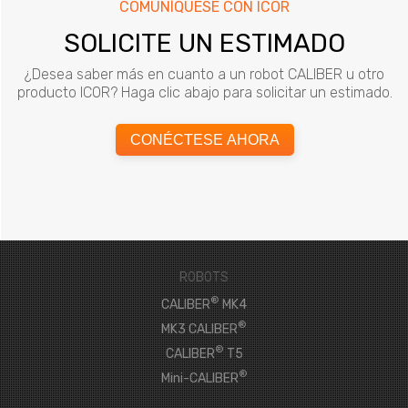
COMUNÍQUESE CON ICOR
SOLICITE UN ESTIMADO
¿Desea saber más en cuanto a un robot CALIBER u otro
producto ICOR? Haga clic abajo para solicitar un estimado.
CONÉCTESE AHORA
ROBOTS
®
CALIBER
MK4
®
MK3 CALIBER
®
CALIBER
T5
®
Mini-CALIBER