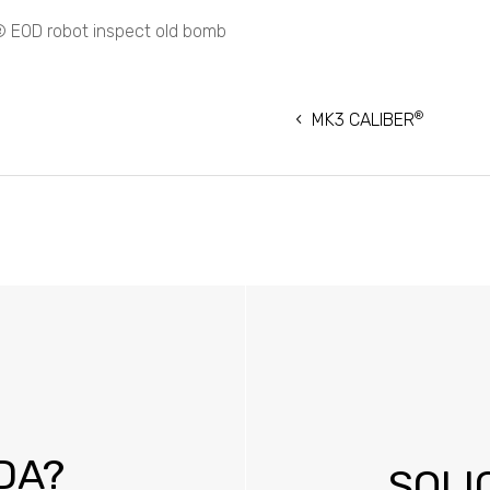
 EOD robot inspect old bomb
ACIÓN
®
MK3 CALIBER
DAS
DA?
SOLI