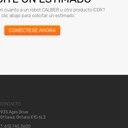
n cuanto a un robot CALIBER u otro producto ICOR?
clic abajo para solicitar un estimado.
CONÉCTESE AHORA
CONTACTO
935 Ages Drive
Ottawa, Ontario K1G 6L3
T: 613.745.3600