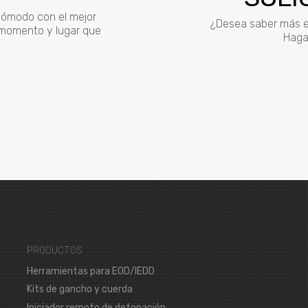
 cómodo con el mejor
¿Desea saber más e
r momento y lugar que
Haga 
PRODUCTOS
Herramientas para EOD/IEDD
Kits de gancho y cuerda
Iniciador remoto de detonación