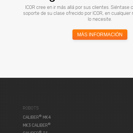
ICOR cree en ir más allá por sus clientes. Siéntase
soporte de su clase ofrecido por ICOR, en cualquie
lo necesite.
MÁS INFORMACIÓN
ROBOTS
®
CALIBER
MK4
®
MK3 CALIBER
®