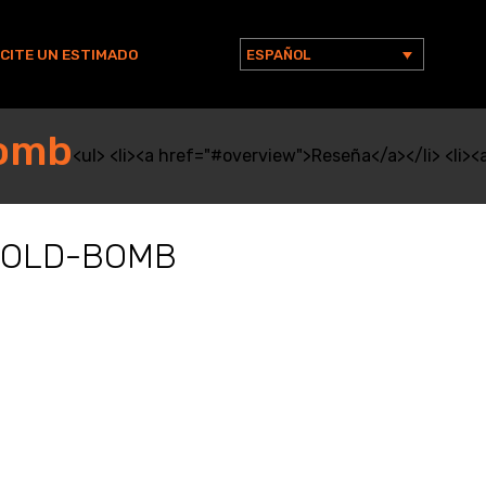
ICITE UN ESTIMADO
ESPAÑOL
Buscar:
bomb
<ul> <li><a href="#overview">Reseña</a></li> <li><a
-OLD-BOMB