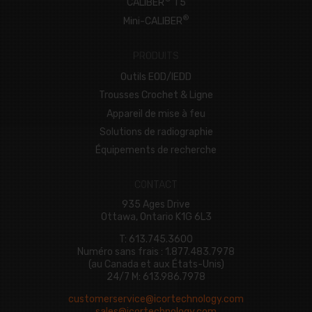
CALIBER
T5
®
Mini-CALIBER
PRODUITS
Outils EOD/IEDD
Trousses Crochet & Ligne
Appareil de mise à feu
Solutions de radiographie
Équipements de recherche
CONTACT
935 Ages Drive
Ottawa, Ontario K1G 6L3
T: 613.745.3600
Numéro sans frais : 1.877.483.7978
(au Canada et aux États-Unis)
24/7 M: 613.986.7978
customerservice@icortechnology.com
sales@icortechnology.com