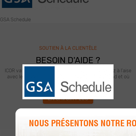
GSA Schedule
SOUTIEN À LA CLIENTÈLE
BESOIN D'AIDE ?
ICOR va au-delà des attentes de ses clients. Soyez à l'aise
avec le meilleur soutien de l'industrie d'ICOR, quand et où
vous en avez besoin.
EN SAVOIR PLUS