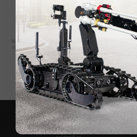
CONTACTEZ ICOR
DEMANDEZ UN DEVIS
Vous avez besoin de plus amples informations sur un
robot CALIBER ou un autre produit ICOR? Cliquez ci-
dessous pour demander un devis.
CONNECTEZ-VOUS MAINTENANT
ROBOTS
®
CALIBER
MK4
®
MK3 CALIBER
®