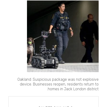
caliber
oakland
2
Oakland: Suspicious package was not explosive
device. Businesses reopen, residents return to
homes in Jack London district.
تصفّح