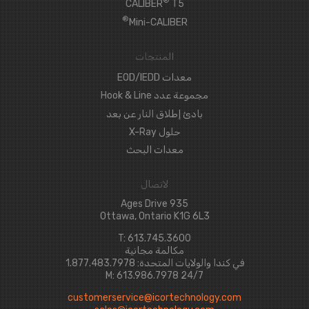
®
CALIBER
T5
®
Mini-CALIBER
المنتجات
معدات EOD/IEDD
مجموعة عدد Hook & Line
بادئ إطلاق النار عن بعد
حلول X-Ray
معدات البحث
لاتصال
935 Ages Drive
Ottawa, Ontario K1G 6L3
T: 613.745.3600
مكالمة مجانية
في كندا والولايات المتحدة: 1.877.483.7978
24/7 M: 613.986.7978
customerservice@icortechnology.com