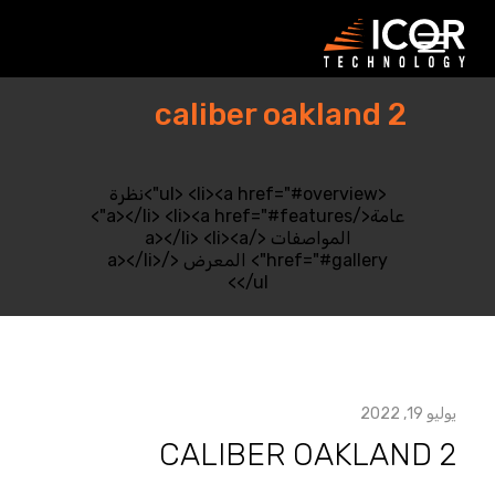
جاهل
ذا
لمحتوى
caliber oakland 2
<ul> <li><a href="#overview">نظرة
عامة</a></li> <li><a href="#features">
المواصفات </a></li> <li><a
href="#gallery"> المعرض </a></li>
</ul>
يوليو 19, 2022
CALIBER OAKLAND 2