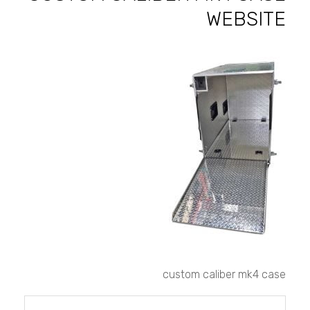
WEBSITE
custom
caliber
mk4
case
website
custom caliber mk4 case
تصفّح