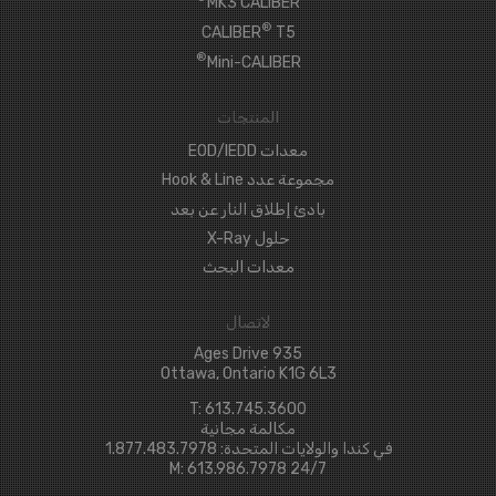
MK3 CALIBER
®
CALIBER
T5
®
Mini-CALIBER
المنتجات
معدات EOD/IEDD
مجموعة عدد Hook & Line
بادئ إطلاق النار عن بعد
حلول X-Ray
معدات البحث
لاتصال
935 Ages Drive
Ottawa, Ontario K1G 6L3
T: 613.745.3600
مكالمة مجانية
في كندا والولايات المتحدة: 1.877.483.7978
24/7 M: 613.986.7978