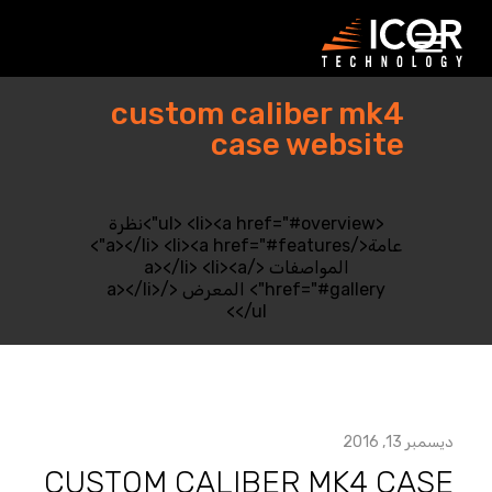
جاهل
ذا
لمحتوى
custom caliber mk4
case website
<ul> <li><a href="#overview">نظرة
عامة</a></li> <li><a href="#features">
المواصفات </a></li> <li><a
href="#gallery"> المعرض </a></li>
</ul>
ديسمبر 13, 2016
CUSTOM CALIBER MK4 CASE