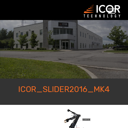
جاهل
ذا
لمحتوى
ICOR_SLIDER2016_MK4
icor_slider2016_mk