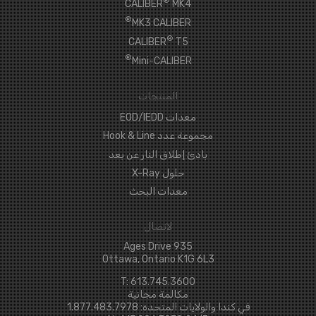
®
CALIBER
MK4
®
MK3 CALIBER
®
CALIBER
T5
®
Mini-CALIBER
المنتجات
معدات EOD/IEDD
مجموعة عدد Hook & Line
بادئ إطلاق النار عن بعد
حلول X-Ray
معدات البحث
لاتصال
935 Ages Drive
Ottawa, Ontario K1G 6L3
T: 613.745.3600
مكالمة مجانية
في كندا والولايات المتحدة: 1.877.483.7978