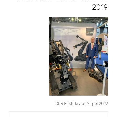
2019
ICOR
First
Day
at
Milipol
2019
ICOR First Day at Milipol 2019
تصفّح