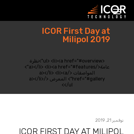
جاهل
ذا
لمحتوى
ICOR First Day at
Milipol 2019
<ul> <li><a href="#overview">نظرة
عامة</a></li> <li><a href="#features">
المواصفات </a></li> <li><a
href="#gallery"> المعرض </a></li>
</ul>
نوفمبر 21, 2019
ICOR FIRST DAY AT MILIPOL