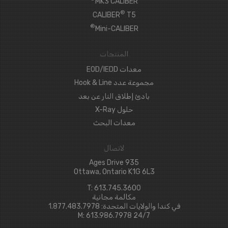
MK3 CALIBER
®
CALIBER
T5
®
Mini-CALIBER
المنتجات
معدات EOD/IEDD
مجموعة عدد Hook & Line
بادئ إطلاق النار عن بعد
حلول X-Ray
معدات البحث
لاتصال
935 Ages Drive
Ottawa, Ontario K1G 6L3
T: 613.745.3600
مكالمة مجانية
في كندا والولايات المتحدة: 1.877.483.7978
24/7 M: 613.986.7978