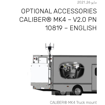
مايو 26, 2021
OPTIONAL ACCESSORIES
CALIBER® MK4 – V2.0 PN
10819 – ENGLISH
Optional
Accessories
CALIBER®
MK4
–
v2.0
PN
10819
–
English
CALIBER® MK4 Truck mount