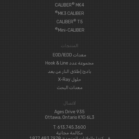
®
CALIBER
MK4
®
MK3 CALIBER
®
CALIBER
T5
®
Mini-CALIBER
المنتجات
معدات EOD/IEDD
مجموعة عدد Hook & Line
بادئ إطلاق النار عن بعد
حلول X-Ray
معدات البحث
لاتصال
935 Ages Drive
Ottawa, Ontario K1G 6L3
T: 613.745.3600
مكالمة مجانية
في كندا والولايات المتحدة: 1.877.483.7978