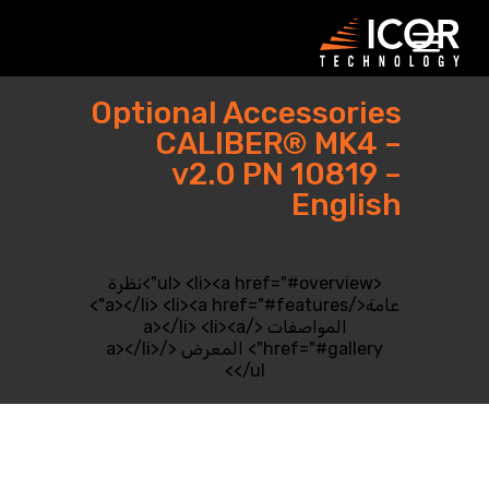
جاهل
ذا
لمحتوى
Optional Accessories
CALIBER® MK4 –
v2.0 PN 10819 –
English
<ul> <li><a href="#overview">نظرة
عامة</a></li> <li><a href="#features">
المواصفات </a></li> <li><a
href="#gallery"> المعرض </a></li>
</ul>