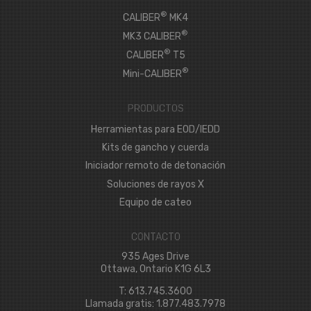
®
CALIBER
MK4
®
MK3 CALIBER
®
CALIBER
T5
®
Mini-CALIBER
PRODUCTOS
Herramientas para EOD/IEDD
Kits de gancho y cuerda
Iniciador remoto de detonación
Soluciones de rayos X
Equipo de cateo
CONTACTO
935 Ages Drive
Ottawa, Ontario K1G 6L3
T: 613.745.3600
Llamada gratis: 1.877.483.7978