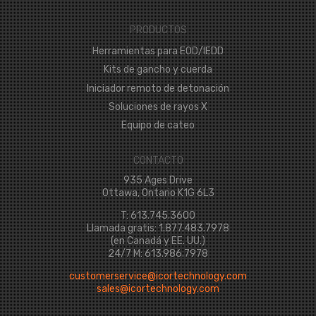
PRODUCTOS
Herramientas para EOD/IEDD
Kits de gancho y cuerda
Iniciador remoto de detonación
Soluciones de rayos X
Equipo de cateo
CONTACTO
935 Ages Drive
Ottawa, Ontario K1G 6L3
T: 613.745.3600
Llamada gratis: 1.877.483.7978
(en Canadá y EE. UU.)
24/7 M: 613.986.7978
customerservice@icortechnology.com
sales@icortechnology.com