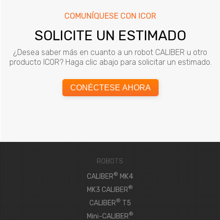
COMUNÍQUESE CON ICOR
SOLICITE UN ESTIMADO
¿Desea saber más en cuanto a un robot CALIBER u otro
producto ICOR? Haga clic abajo para solicitar un estimado.
CONÉCTESE AHORA
ROBOTS
®
CALIBER
MK4
®
MK3 CALIBER
®
CALIBER
T5
®
Mini-CALIBER