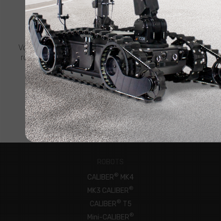
CONTACTEZ ICOR
DEMANDEZ UN DEVIS
Vous avez besoin de plus amples informations sur un
robot CALIBER ou un autre produit ICOR? Cliquez ci-
dessous pour demander un devis.
CONNECTEZ-VOUS MAINTENANT
ROBOTS
®
CALIBER
MK4
®
MK3 CALIBER
®
CALIBER
T5
®
Mini-CALIBER