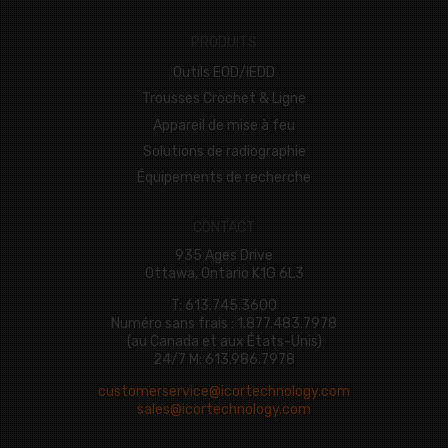
PRODUITS
Outils EOD/IEDD
Trousses Crochet & Ligne
Appareil de mise à feu
Solutions de radiographie
Équipements de recherche
CONTACT
935 Ages Drive
Ottawa, Ontario K1G 6L3
T: 613.745.3600
Numéro sans frais : 1.877.483.7978
(au Canada et aux États-Unis)
24/7 M: 613.986.7978
customerservice@icortechnology.com
sales@icortechnology.com