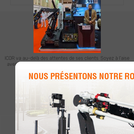
L’ARTICLE
SOUTIEN À LA CLIENTÈLE
BESOIN D'AIDE ?
ICOR va au-delà des attentes de ses clients. Soyez à l'aise
avec le meilleur soutien de l'industrie d'ICOR, quand et où
vous en avez besoin.
EN SAVOIR PLUS