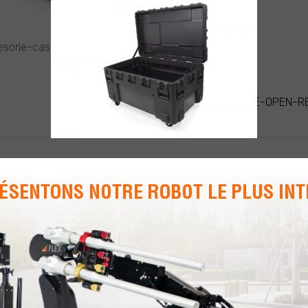
sorie-case-open-revised
IGATION
MK4-ACCESORIE-CASE-OPEN-R
TICLE