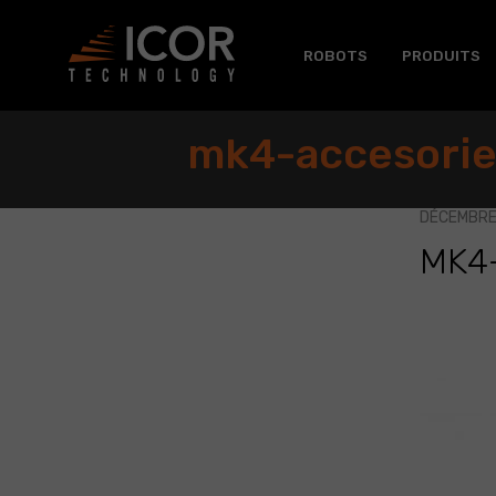
Passer
au
contenu
ROBOTS
PRODUITS
mk4-accesorie
DÉCEMBRE 
MK4
mk4-
accesori
case-
open-
revised