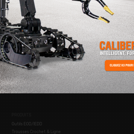
 ?
DEM
z à l'aise avec le
Vous avez besoin d
vous en avez besoin.
un autre produit 
C
PRODUITS
Outils EOD/IEDD
Trousses Crochet & Ligne