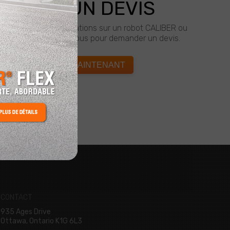
ANDEZ UN DEVIS
e plus amples informations sur un robot CALIBER ou
ICOR? Cliquez ci-dessous pour demander un devis.
ONNECTEZ-VOUS MAINTENANT
CONTACT
935 Ages Drive
Ottawa, Ontario K1G 6L3