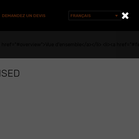
DEMANDEZ UN DEVIS
FRANÇAIS
Rechercher :
<a href="#overview">Vue d'ensemble</a></li> <li><a href="#fe
ISED