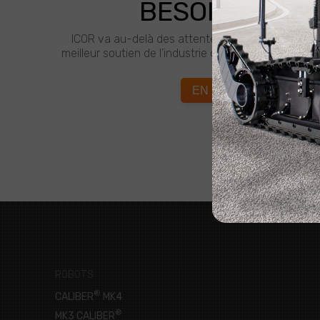
BESOIN D'AIDE
ICOR va au-delà des attentes de ses clients. Soye
meilleur soutien de l'industrie d'ICOR, quand et où 
EN SAVOIR PLUS
ROBOTS
®
CALIBER
MK4
®
MK3 CALIBER