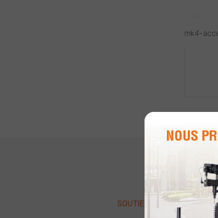
mk4-acce
NAV
DE
L’AR
SOUTIEN À LA CLIENTÈLE